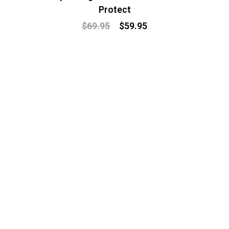
Protect
$
69.95
$
59.95