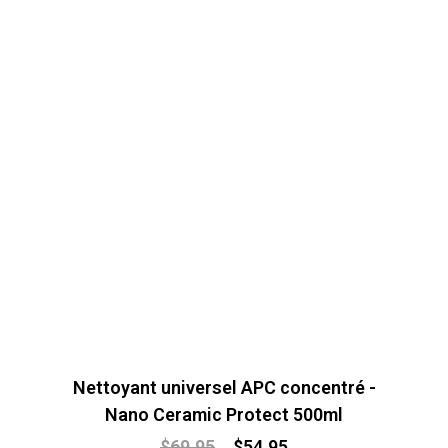
Nettoyant universel APC concentré -
Nano Ceramic Protect 500ml
$
69.95
$
54.95